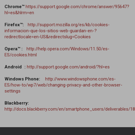
Chrome™
https://support.google.com/chrome/answer/95647?
hl=es&hlrm=en
Firefox™:
http://support.mozilla.org/es/kb/cookies-
informacion-que-los-sitios-web-guardan-en-?
redirectlocale=en-US&redirectslug=Cookies
Opera™ :
http://help.opera.com/Windows/11.50/es-
ES/cookies.html
Android :
http://support.google.com/android/?hl=es
Windows Phone:
http://www.windowsphone.com/es-
ES/how-to/wp7/web/changing-privacy-and-other-browser-
settings
Blackberry:
http://docs.blackberry.com/en/smartphone_users/deliverables