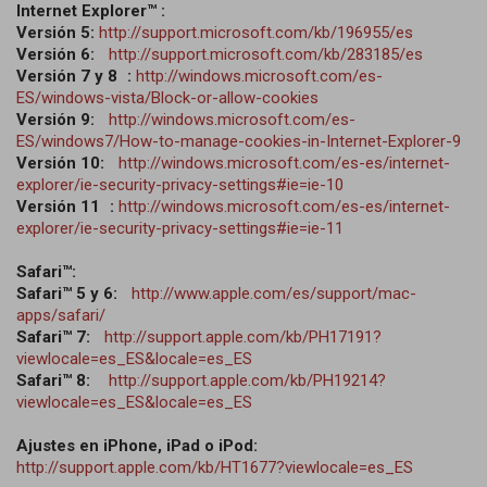
Internet Explorer™ :
Versión 5:
http://support.microsoft.com/kb/196955/es
Versión 6:
http://support.microsoft.com/kb/283185/es
Versión 7 y 8 :
http://windows.microsoft.com/es-
ES/windows-vista/Block-or-allow-cookies
Versión 9:
http://windows.microsoft.com/es-
ES/windows7/How-to-manage-cookies-in-Internet-Explorer-9
Versión 10:
http://windows.microsoft.com/es-es/internet-
explorer/ie-security-privacy-settings#ie=ie-10
Versión 11 :
http://windows.microsoft.com/es-es/internet-
explorer/ie-security-privacy-settings#ie=ie-11
Safari™:
Safari™ 5 y 6:
http://www.apple.com/es/support/mac-
apps/safari/
Safari™ 7:
http://support.apple.com/kb/PH17191?
viewlocale=es_ES&locale=es_ES
Safari™ 8:
http://support.apple.com/kb/PH19214?
viewlocale=es_ES&locale=es_ES
Ajustes en iPhone, iPad o iPod:
http://support.apple.com/kb/HT1677?viewlocale=es_ES